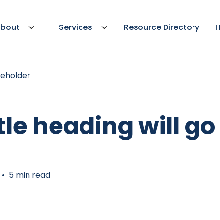
bout
Services
Resource Directory
H
ceholder
itle heading will go
•
5 min read