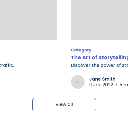
Category
The Art of Storytellin
raffic.
Discover the power of stor
Jane Smith
11 Jan 2022
•
5 m
View all