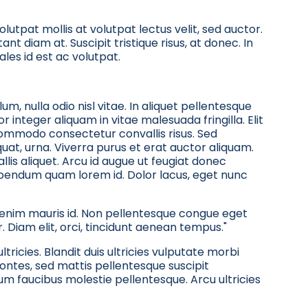
olutpat mollis at volutpat lectus velit, sed auctor.
nt diam at. Suscipit tristique risus, at donec. In
les id est ac volutpat.
um, nulla odio nisl vitae. In aliquet pellentesque
nteger aliquam in vitae malesuada fringilla. Elit
et commodo consectetur convallis risus. Sed
at, urna. Viverra purus et erat auctor aliquam.
lis aliquet. Arcu id augue ut feugiat donec
bibendum quam lorem id. Dolor lacus, eget nunc
c enim mauris id. Non pellentesque congue eget
Diam elit, orci, tincidunt aenean tempus."
ricies. Blandit duis ultricies vulputate morbi
Montes, sed mattis pellentesque suscipit
 faucibus molestie pellentesque. Arcu ultricies