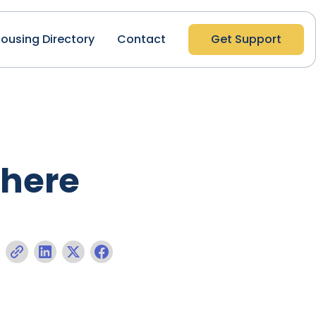
ousing Directory
Contact
Get Support
 here